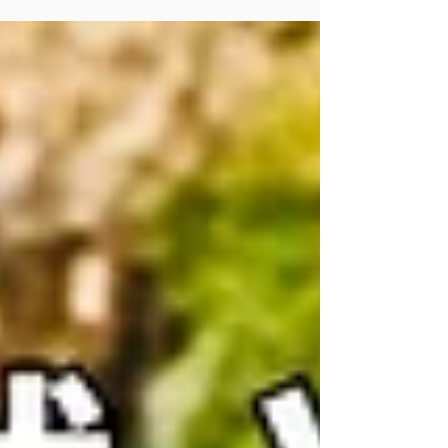
票をありがとうございました！ 今年の公式Tシャツ
に選ばれたデザインは「みさき」さんの作品とな
りました！また、惜しくも選考から外れた中で人
気の高かった作品を受注生産で特別に限定販売い
たします👕✨ それぞれに“シマノオト”を感じる素敵
なデザイン。 あなたのお気に入りをぜひ手に入れ
てください！ 10月末日までのご予約分は、11月の
イベント会場にてお渡しできます！ ご来場叶わな
い方へは、順次発送いたします。 詳しくは、販売
サイトをご覧ください。 販売サイト▶︎
https://boninjazz.official.ec/