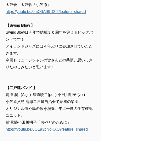
太鼓会　太鼓歌「小笠原」
https://youtu.be/0mOSAS9D2-I?feature=shared
【Swing Blow 】
SwingBlowは今年で結成３０周年を迎えるビッグバ
ンドです！
アイランドジャズには４年ぶりに参加させていただ
きます。
今回もミュージシャンの皆さんとの共演、思いっき
りたのしみたいと思います！
【二戸建バンド 】
前澤 潤   (A.gt.)  緒環暁二(per.) 小田川明子 (vo.)
小笠原父島 清瀬二戸建自治会で結成の楽団。
オリジナル曲や島の歌を演奏、年に一度の生存確認
ユニット。
前澤潤/小田川明子「おやどのために」
https://youtu.be/6QEa3pNoKXQ?feature=shared