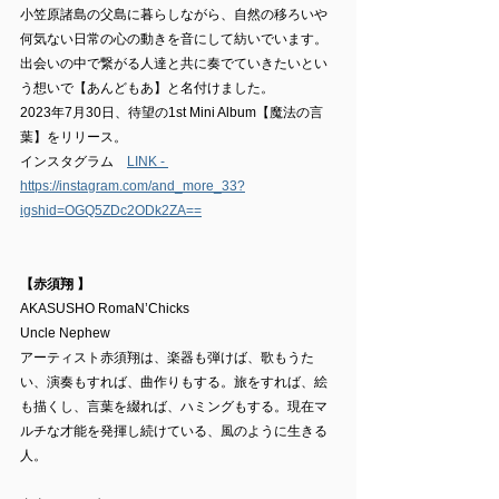
小笠原諸島の父島に暮らしながら、自然の移ろいや
何気ない日常の心の動きを音にして紡いでいます。
出会いの中で繋がる人達と共に奏でていきたいとい
う想いで【あんどもあ】と名付けました。
2023年7月30日、待望の1st Mini Album【魔法の言
葉】をリリース。
インスタグラム　
LINK - 
https://instagram.com/and_more_33?
igshid=OGQ5ZDc2ODk2ZA==
【赤須翔 】
AKASUSHO RomaN’Chicks
Uncle Nephew
アーティスト赤須翔は、楽器も弾けば、歌もうた
い、演奏もすれば、曲作りもする。旅をすれば、絵
も描くし、言葉を綴れば、ハミングもする。現在マ
ルチな才能を発揮し続けている、風のように生きる
人。