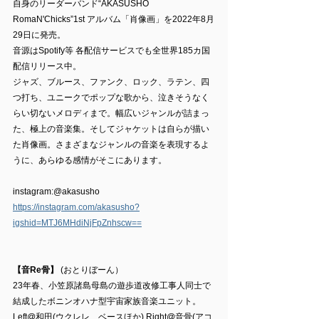
自身のリーダーバンド“AKASUSHO 
RomaN'Chicks”1st アルバム「肖像画」を2022年8月
29日に発売。
音源はSpotify等 各配信サービスでも全世界185カ国
配信リリース中。
ジャズ、ブルース、ファンク、ロック、ラテン、四
つ打ち、ユニークでポップな歌から、泣きそうなく
らい切ないメロディまで。幅広いジャンルが詰まっ
た、極上の音楽集。そしてジャケットは自らが描い
た肖像画。さまざまなジャンルの音楽を表現するよ
うに、あらゆる感情がそこにあります。
instagram:@akasusho　
https://instagram.com/akasusho?
igshid=MTJ6MHdiNjFpZnhscw==
【音Re骨】
 (おとりぼーん）
23年春、小笠原諸島母島の遊歩道改修工事人同士で
結成したボニンオハナ型宇宙家族音楽ユニット。 
Left@和田(ウクレレ、ベースほか) Right@音骨(アコ