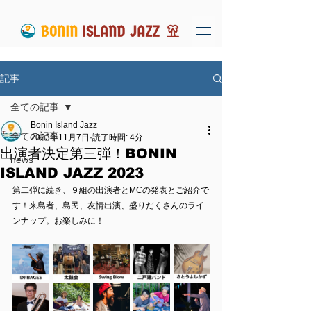
記事
全ての記事
Bonin Island Jazz
全ての記事
2023年11月7日
読了時間: 4分
出演者決定第三弾！BONIN
news
ISLAND JAZZ 2023
第二弾に続き、９組の出演者とMCの発表とご紹介で
す！来島者、島民、友情出演、盛りだくさんのライ
ンナップ。お楽しみに！