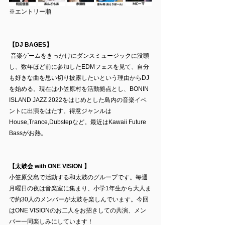
※エントリー順
【DJ BAGES】
 音楽ゲームをきっかけにダンスミュージックに没頭
し、数年ほど前に参加したEDMフェスを見て、自分
も好きな曲を思い切り披露したいという理由からDJ
を始める。現在は小笠原村を活動拠点とし、BONIN 
ISLAND JAZZ 2022をはじめとした島内の音楽イベ
ントに出演をはたす。得意ジャンルは
House,Trance,Dubstepなど。最近はKawaii Future 
Bassがお熱。
【太鼓会 with ONE VISION 】
小笠原父島で活動する和太鼓のグループです。毎週
月曜日の夜は音楽室に集まり、小学1年生から大人ま
で約30人のメンバーが太鼓を楽しんでいます。今回
はONE VISIONのお二人をお招きしての共演、メン
バー一同楽しみにしています！