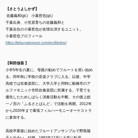
【さとうよしかず】
 佐藤義和(gt.)　小暮哲也(gt.)
千葉出身、小笠原育ちの佐藤義和と
千葉在住の小暮哲也が友情出演するユニット。
小暮哲也プロフィール　
https://tetsuyakogure.com/profile/top/
【和田信吾 】
小学5年生の夏に、母親の勧めでフルートを習い始め
る。同年秋に学校の音楽クラブに入る。以後、中学
高校では吹奏楽部に、大学入学と同時に船橋市のア
ルファモニック市民吹奏楽団に所属する。子育てを
優先したためしばらく演奏活動を中断。その後上総
一ノ宮の「ふるさとばんど」で活動を再開。2012年
から2020年まで幕張フィルハーモニーオーケストラ
に参加する。  
高校卒業後に始めたフルートアンサンブルで野島陽
子と出会い、結婚。1992年12月に土気に転居。