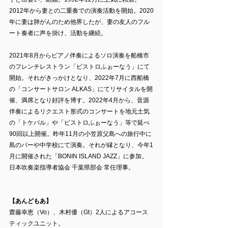
2012年から妻との二重奏での演奏活動を開始。2020
年に妻は肺がんのため他界したが、妻の友人のフル
ート奏者に声を掛け、活動を継続。
2021年8月からピアノ伴奏によるソロ演奏を船橋市
のフレンチレストラン「ビストロふぉーなう」にて
開始。それがきっかけとなり、2022年7月に西船橋
の「コンサートサロン ALKAS」にてリサイタルを開
催、満席となり好評を博す。2022年4月から、音源
伴奏によるリクエスト形式のコンサートを地元土気
の「トケバル」や「ビストロふぉーなう」等で延べ
90回以上開催。昨年11月の小笠原父島への旅行中に
島のバーや中学校にて演奏。それが縁となり、今年1
月に開催された「BONIN ISLAND JAZZ」に参加。
日本吹奏楽指導者協会 千葉県部会 常任理事。
【あんどもあ】
齋藤幸恵（Vo）、木村優（Gt）2人によるアコース
ティックユニット。