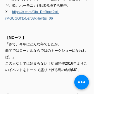
ギ、歌、ハーモニカ) 地球各地で活動中。
X 　
https://x.com/Oto_ReBorn?t=l-
rMGCGGfrt5f5zr08xHiw&s=06
【MCーマ 】
「さて、今年はどんな年でしたか。
曲間ではローカルならではのトークショーになれれ
ば。」
この人なしでは始まらない！初回開催2016年よりこ
のイベントをトークで盛り上げる島の名物MC。
【BONIN ISLAND JAZZ 2023.12.10 LINEUP】
メインイベント：2023年12月10日（日）11:00〜　
小笠原諸島父島 大神山公園 お祭り広場
※荒天時は翌日に延期