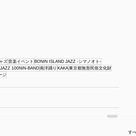
ャズ
音楽イベント
BONIN ISLAND JAZZ -シマノオト-
JAZZ 100NIN-BAND
南洋踊り
KAKA
東京都無形民俗文化財
ージ
す