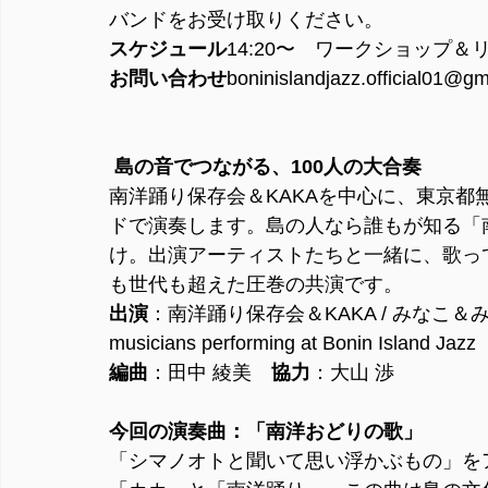
バンドをお受け取りください。
スケジュール
14:20〜　ワークショップ＆リ
お問い合わせ
boninislandjazz.official01@g
 島の音でつながる、100人の大合奏
南洋踊り保存会＆KAKAを中心に、東京都
ドで演奏します。島の人なら誰もが知る「
け。出演アーティストたちと一緒に、歌っ
も世代も超えた圧巻の共演です。
出演
：南洋踊り保存会＆KAKA / みなこ＆みどり / 
musicians performing at Bonin Island Jazz
編曲
：田中 綾美　
協力
：大山 渉
今回の演奏曲：「南洋おどりの歌」
「シマノオトと聞いて思い浮かぶもの」を