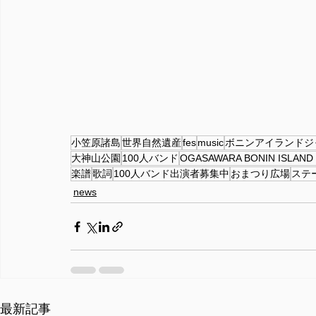
小笠原諸島
世界自然遺産
fes
music
ボニンアイランドジ
大神山公園
100人バンド
OGASAWARA BONIN ISLAND 
楽譜
歌詞
100人バンド出演者募集中
おまつり広場
ステ
news
最新記事