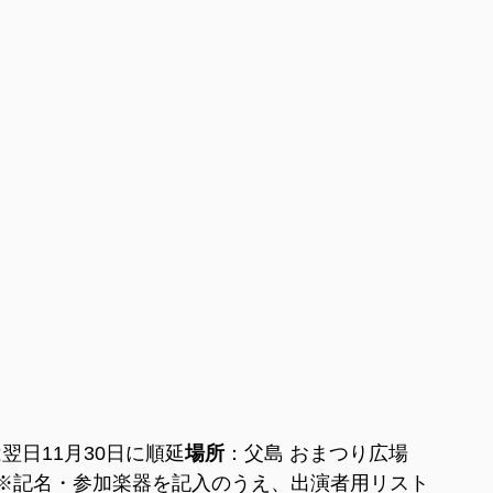
は翌日11月30日に順延
場所
：父島 おまつり広場
トにて※記名・参加楽器を記入のうえ、出演者用リスト