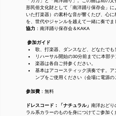
「カカ」と「南洋踊り」。この曲は島の文
形民俗文化財として「南洋踊り保存会」に
いた打楽器）の素朴な音が響くたび、心に
を、世代やジャンルを越えて一緒に奏でま
協力
：南洋踊り保存会＆KAKA
 参加ガイド
歌、打楽器、ダンスなど、どなたでも
リハーサル開始の30分前までに本部
楽器は各自ご持参ください。
基本はアコースティック演奏です。ア
ンプをご使用ください（会場に電源の
参加費
：無料
ドレスコード：「ナチュラル」
南洋おどり
ラル系カラーのものを身につけてご参加く