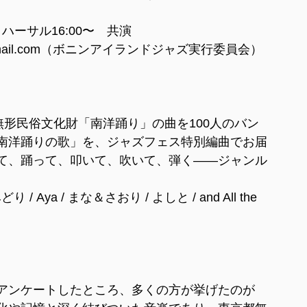
ハーサル16:00〜　共演
mail.com
（ボニンアイランドジャズ実行委員会）
無形民俗文化財「南洋踊り」の曲を100人のバン
南洋踊りの歌」を、ジャズフェス特別編曲でお届
て、踊って、叩いて、吹いて、弾く——ジャンル
Aya / まな＆さおり / よしと / and All the 
アンケートしたところ、多くの方が挙げたのが