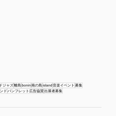
ドジャズ
離島
bonin
南の島
island
音楽イベント
募集
バンド
パンフレット広告協賛
出展者募集