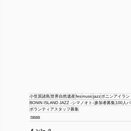
小笠原諸島
世界自然遺産
fes
music
jazz
ボニンアイラン
BONIN ISLAND JAZZ -シマノオト-
参加者募集
100人
ボランティアスタッフ募集
news