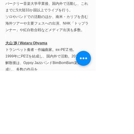
バークリー音楽大学卒業後、国内外で活動し、これ
までに5大陸33か国以上でライブを行う。
ソロやバンドでの活動のほか、南米・カリブを含む
海外ツアーや主要フェスへの出演、NHK「トップラ
ンナー」や紅白歌合戦などメディア出演も多数。
大山 渉 / Wataru Ohyama
トランペット奏者・作編曲家。ex-PE'Z 他。
1999年にPE'Zを結成し、国内外で活動。2015年の
解散後は、Gypsy JazzバンドBimBomBam楽団を結
成し、多数の作品を
発表。現在はソロ活動を中心に、音楽イベントの企
画やプロデュースも手がける。