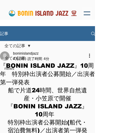
記事
全ての記事
boninislandjazz
全ての記事
4月29日
読了時間: 4分
『BONIN ISLAND JAZZ』10周
news
年 特別枠出演者公募開始／出演者
第一弾発表
船で片道24時間、世界自然遺
産・小笠原で開催
『BONIN ISLAND JAZZ』
10周年　
特別枠出演者公募開始(船代・
宿泊費無料)／出演者第一弾発