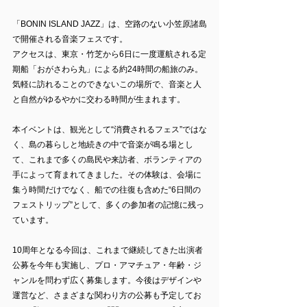
「BONIN ISLAND JAZZ」は、空路のない小笠原諸島
で開催される音楽フェスです。
アクセスは、東京・竹芝から6日に一度運航される定
期船「おがさわら丸」による約24時間の船旅のみ。
気軽に訪れることのできないこの場所で、音楽と人
と自然がゆるやかに交わる時間が生まれます。
本イベントは、観光として“消費されるフェス”ではな
く、島の暮らしと地続きの中で音楽が鳴る場とし
て、これまで多くの島民や来訪者、ボランティアの
手によって育まれてきました。その体験は、会場に
集う時間だけでなく、船での往復も含めた“6日間の
フェストリップ”として、多くの参加者の記憶に残っ
ています。
10周年となる今回は、これまで継続してきた出演者
公募を今年も実施し、プロ・アマチュア・年齢・ジ
ャンルを問わず広く募集します。今後はデザインや
運営など、さまざまな関わり方の公募も予定してお