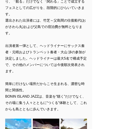
り、「観る」だけでなく「関わる」ことで成立する
フェスとしての広がりを、段階的にひらいていきま
す。
選出された出演者には、竹芝～父島間の往復船代(お
がさわら丸)および父島での宿泊費が無料となりま
す。
出演者第一弾として、ヘッドライナーにサックス奏
者・元晴およびトランペット奏者・大山 渉の参加が
決定しました。ヘッドライナーは最大5名で構成予定
で、その他のメンバーについては今後順次発表され
ます。
簡単に行けない場所だからこそ生まれる、濃密な時
間と関係性。
BONIN ISLAND JAZZは、音楽を“聴く”だけでなく、
その場に集う人々とともに“つくる”体験として、これ
からも島とともに歩んでいきます。