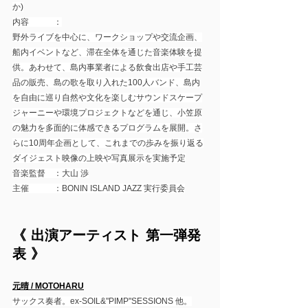
か)
内容　　　：
野外ライブを中心に、ワークショップや交流企画、
船内イベントなど、滞在全体を通じた音楽体験を提
供。あわせて、島内事業者による飲食出店や手工芸
品の販売、島の歌を取り入れた100人バンド、島内
を自由に巡り自然や文化を楽しむサウンドスケープ
ジャーニーや環境プロジェクトなどを通じ、小笠原
の魅力を多面的に体感できるプログラムを展開。さ
らに10周年企画として、これまでの歩みを振り返る
ダイジェスト映像の上映や写真展示を実施予定
音楽監督　：大山 渉
主催　　　：BONIN ISLAND JAZZ 実行委員会
《 出演アーティスト 第一弾発
表 》
元晴 / MOTOHARU
サックス奏者。ex-SOIL&"PIMP"SESSIONS 他。