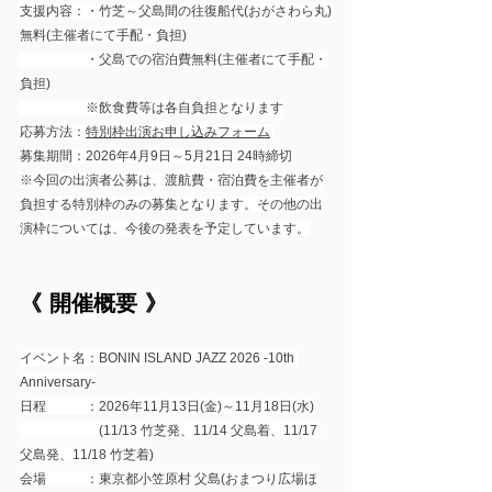
支援内容：・竹芝～父島間の往復船代(おがさわら丸)
無料(主催者にて手配・負担)
　　　　　・父島での宿泊費無料(主催者にて手配・
負担)
　　　　　※飲食費等は各自負担となります
応募方法：
特別枠出演お申し込みフォーム
募集期間：2026年4月9日～5月21日 24時締切
※今回の出演者公募は、渡航費・宿泊費を主催者が
負担する特別枠のみの募集となります。その他の出
演枠については、今後の発表を予定しています。
《 開催概要 》
イベント名：BONIN ISLAND JAZZ 2026 -10th 
Anniversary-
日程　　　：2026年11月13日(金)～11月18日(水)
　　　　　　(11/13 竹芝発、11/14 父島着、11/17 
父島発、11/18 竹芝着)
会場　　　：東京都小笠原村 父島(おまつり広場ほ