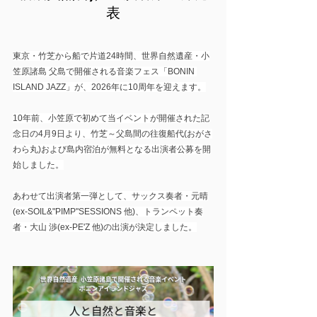
表
東京・竹芝から船で片道24時間、世界自然遺産・小
笠原諸島 父島で開催される音楽フェス「BONIN 
ISLAND JAZZ」が、2026年に10周年を迎えます。
10年前、小笠原で初めて当イベントが開催された記
念日の4月9日より、竹芝～父島間の往復船代(おがさ
わら丸)および島内宿泊が無料となる出演者公募を開
始しました。
あわせて出演者第一弾として、サックス奏者・元晴
(ex-SOIL&"PIMP"SESSIONS 他)、トランペット奏
者・大山 渉(ex-PE'Z 他)の出演が決定しました。