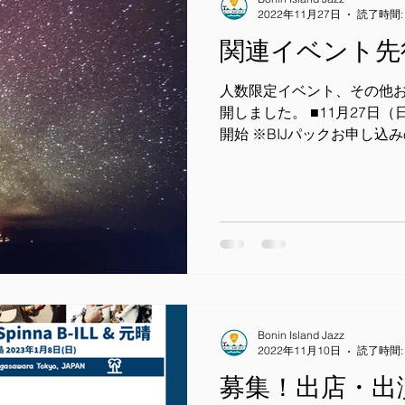
2022年11月27日
読了時間:
関連イベント先
人数限定イベント、その他
開しました。 ■11月27日
開始 ※BIJパックお申し込
月4日（日）から 一般予約
ボランティア、協賛等のイ
11...
Bonin Island Jazz
2022年11月10日
読了時間:
募集！出店・出