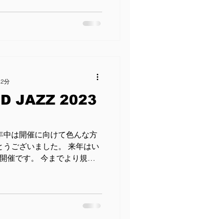
した皆さま、協...
 2分
D JAZZ 2023
年中は開催に向けて色んな方
とうございました。 来年はい
JAZZ開催です。 今までより規模
に踏み出す記念すべき第一歩
い申し上げます！...