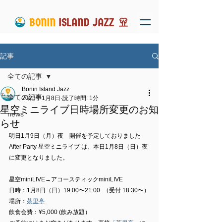
記事
全ての記事
Bonin Island Jazz
全ての記事
2023年1月8日
読了時間: 1分
星空ミニライブ日時場所変更のお知
news
らせ
明日1月9日（月）夜　開催を予定しておりました
After Party 星空ミニライブ は、本日1月8日（日）夜
に変更となりました。
星空miniLIVE→アコースティックminiLIVE
日時：1月8日（日）19:00〜21:00  （受付 18:30〜）
場所：
茶里亭
飲食会費：¥5,000 (飲み放題）