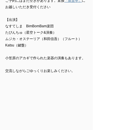
ご予約にはまだ空きがあります。直接
「茶里亭」
に
お越しいただき受付ください
【出演】
なすてしま　BimBomBam楽団
たびんちゅ（星空トーク&演奏）
ムジカ・オステーリア（和田信吾）（フルート）
Katsu（鍵盤）
小笠原のアカギで作られた楽器の演奏もあります。
交流しながらごゆっくりお楽しみください。