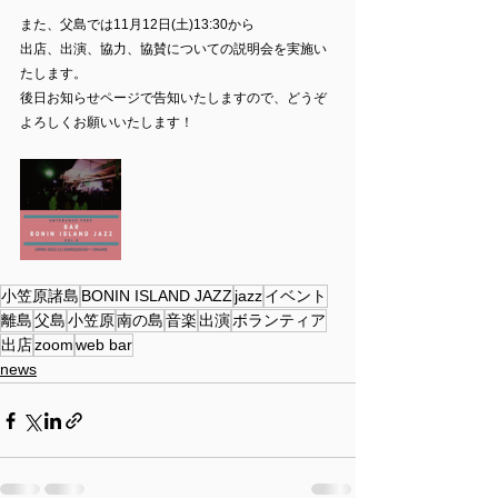
また、父島では11月12日(土)13:30から
出店、出演、協力、協賛についての説明会を実施い
たします。
後日お知らせページで告知いたしますので、どうぞ
よろしくお願いいたします！
小笠原諸島
BONIN ISLAND JAZZ
jazz
イベント
離島
父島
小笠原
南の島
音楽
出演
ボランティア
出店
zoom
web bar
news