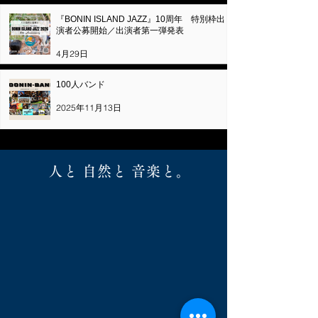
『BONIN ISLAND JAZZ』10周年 特別枠出
演者公募開始／出演者第一弾発表
4月29日
100人バンド
2025年11月13日
1
/
16
人と 自然と 音楽と。