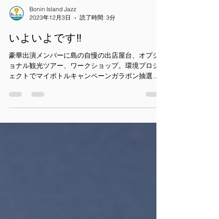
Bonin Island Jazz
2023年12月3日
読了時間: 3分
いよいよです‼️
豪華出演メンバーに島の自慢の出店屋台、オプシ
ョナル観光ツアー、ワークショップ。環境プロジ
ェクトでマイボトルキャンペーンガラポン抽選会
にスタンプラリー、福引券配布、ソーラージェネ
レーター利用の屋台やステージ、島の木材を使っ
た取り組みのご紹介、ライブ配信などなど 盛りだ
くさんの...