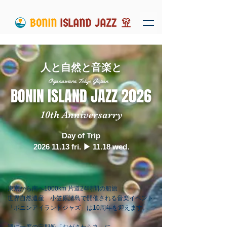
​人と自然と音楽と
​Ogasawara Tokyo Japan
​BONIN ISLAND JAZZ 2026
​10th Anniversarry
Day of Trip
​2026 11.13 fri. ▶︎ 11.18 wed.
東京から南へ1000km 片道24時間の船旅
世界自然遺産 小笠原諸島で開催される音楽イベント
​「ボニンアイランドジャズ」は10周年を迎えます。