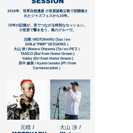
SESSION
​2016年、世界自然遺産 小笠原諸島父島で初開催さ
れたジャズフェスから10年。
10年の記憶が、音でつながる特別なセッション。
小笠原で響き合う、島のグルーヴ。
元晴 / MOTOHARU (Sax / ex-
SOIL&"PIMP"SESSIONS ）
大山 渉 / Wataru Ohyama (Tp / ex-PE'Z ）
TANCO (Ba/ from Home Grown )
Yukky (Dr/ from Home Grwon )
​田中 綾美 / Ayami tanaka (Pf / from
Carnavacation ）
元晴 /
大山 渉 /