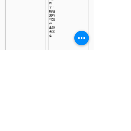
応
〆
募
切：
〆
5/21（木）
切
2026
下
年
記
7
リ
月
ン
26
ク
日
申
（金）
し
17:00
込
あ
み
な
フ
た
ォ
の
ー
デ
ム
ザ
か
＜Coming soon＞1000人BAND出演者募集！
スタッフ募集
イ
ら
ン
ご
11/15（日）
ス
が
応
事
タ
フ
募
前
ッ
ェ
く
共
フ
ス
だ
有
枠
T
さ
し
の
に！
い。
た
船
ご
曲
宿
応
を
手