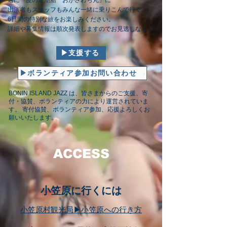
週に一度の定期船「おがさわら丸」に
出演者もスタッフもみんな一緒に乗りこんで行く
6日間の特別な旅をお楽しみください。
詳細や募集情報は順次発表しますのでお見逃しなく！
▶︎支援する
▶︎ボランティア参加お問い合わせ
BONIN ISLAND JAZZ は、皆さまからのご支援、寄
付・協賛、ボランティアの力により運営されていま
す。 寄付協賛、ボランティア参加、応援よろしくお
願いいたします。
ACCESS
​小笠原に行くには
​小笠原村観光局▶︎小笠原への行き方