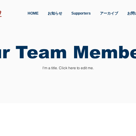
HOME
お知らせ
Supporters
アーカイブ
お問
r Team Memb
I'm a title. ​Click here to edit me.