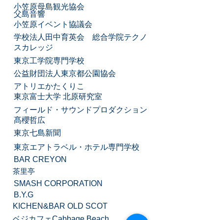
​小笠原母島観光協会
​父島音響
​小笠原イベント協議会
​学校法人田中育英会 総合学院テクノ
スカレッジ
東京工学院専門学校
​公益財団法人東京都公園協会
アトリエかたくりこ
​東京富士大学 北原研究室
​フィールド・サウンドプロダクション
髙櫻哲広
​東京七島新聞
東京エアトラベル・ホテル専門学校
BAR CREYON
茶里亭
SMASH CORPORATION
B.Y.G
KICHEN&BAR OLD SCOT
​ベジカフェCabbage Beach