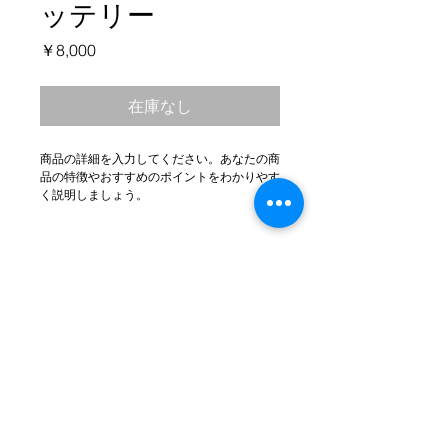
ッテリー
価
￥8,000
格
在庫なし
商品の詳細を入力してください。あなたの商
品の特徴やおすすめのポイントをわかりやす
く説明しましょう。
商品情報
商品の詳細を入力してください。サイ
返品・返金ポリシー
ズ、素材、取扱説明に加え、商品の特
徴やおすすめのポイントなどを説明し
返品・返金規約を入力してください。
ましょう。
商品の配送について
商品にご満足いただけなかった場合の
返品・返金ポリシーと手順を説明しま
配送地域、料金、所要時間、梱包な
しょう。規約の内容を明確にすること
ど、商品の配送に関する情報を入力し
で、お客様の信頼を獲得し、安心して
てください。配送情報を明確にするこ