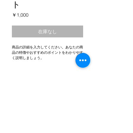
ト
価
￥1,000
格
在庫なし
商品の詳細を入力してください。あなたの商
品の特徴やおすすめのポイントをわかりやす
く説明しましょう。
商品情報
商品の詳細を入力してください。サイ
返品・返金ポリシー
ズ、素材、取扱説明に加え、商品の特
徴やおすすめのポイントなどを説明し
返品・返金規約を入力してください。
ましょう。
商品の配送について
商品にご満足いただけなかった場合の
返品・返金ポリシーと手順を説明しま
配送地域、料金、所要時間、梱包な
しょう。規約の内容を明確にすること
ど、商品の配送に関する情報を入力し
で、お客様の信頼を獲得し、安心して
てください。配送情報を明確にするこ