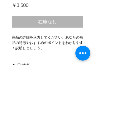
価
￥3,500
格
在庫なし
商品の詳細を入力してください。あなたの商
品の特徴やおすすめのポイントをわかりやす
く説明しましょう。
商品情報
商品の詳細を入力してください。サイ
返品・返金ポリシー
ズ、素材、取扱説明に加え、商品の特
徴やおすすめのポイントなどを説明し
返品・返金規約を入力してください。
ましょう。
商品の配送について
商品にご満足いただけなかった場合の
返品・返金ポリシーと手順を説明しま
配送地域、料金、所要時間、梱包な
しょう。規約の内容を明確にすること
ど、商品の配送に関する情報を入力し
で、お客様の信頼を獲得し、安心して
てください。配送情報を明確にするこ
商品をご購入いただけます。
とで、お客様の信頼を獲得し、安心し
Copyright ©
2016-2026
BONIN ISLAND