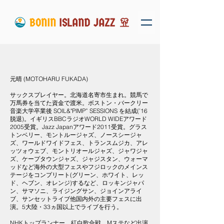
元晴 (MOTOHARU FUKADA)
サックスプレイヤー。北海道名寄市生まれ。競馬で
万馬券を当てた資金で渡米。ボストン・バークリー
音楽大学卒業後 SOIL&"PIMP” SESSIONS を結成(’16
脱退)。イギリスBBCラジオWORLD WIDEアワード
2005受賞。Jazz Japanアワード2011受賞。グラス
トンベリー、モントルージャズ、ノースシージャ
ズ、ワールドワイドフェス、トランスムジカ、アレ
ッツォウェブ、モントリオールジャズ、ジャワジャ
ズ、ケープタウンジャズ、ジャジスタン、ウォーマ
ッドなど海外の大型フェスやフジロックのメインス
テージをコンプリート(グリーン、ホワイト、レッ
ド、ヘブン、オレンジ)するなど、ロッキンジャパ
ン、サマソニ、ライジングサン、ジョインアライ
ブ、サンセットライブ他国内外の主要フェスに出
演。5大陸・33ヵ国以上でライブを行う。
NHKトップランナー、紅白歌合戦、Mステなど出演