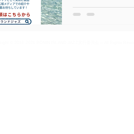
年、BONIN ISLAND JAZZ
竹芝から南へ約1000km、
原諸島・父島を舞台に、音
き合う特別な記念回です。 この10周年を一緒にかたちに
してくださる、公式Tシャツ
right © 2016-2026 BONIN ISLAND JAZZ実行委員会 – All Rights Rese