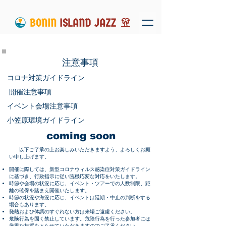
注意事項
コロナ対策ガイドライン
開催注意事項
イベント会場注意事項
小笠原環境ガイドライン
coming soon
以下ご了承の上お楽しみいただきますよう、よろしくお願
い申し上げます。
開催に際しては、
新型コロナウィルス感染症対策ガイドライン
に基づき、
行政指示に従い
臨機応変な対応をいたします。
​​時節や会場の状況に応じ
、イベント・ツアーでの人数制限、距
離の確保を踏まえ開催いたします。
時節の状況や海況に応じ、イベントは延期・中止の判断をする
場合もあります。
発熱および体調のすぐれない方は来場ご遠慮ください。
危険行為を固く禁止しています。危険行為を行った参加者には
厳重な措置をとらせていただきますのでご了承ください。