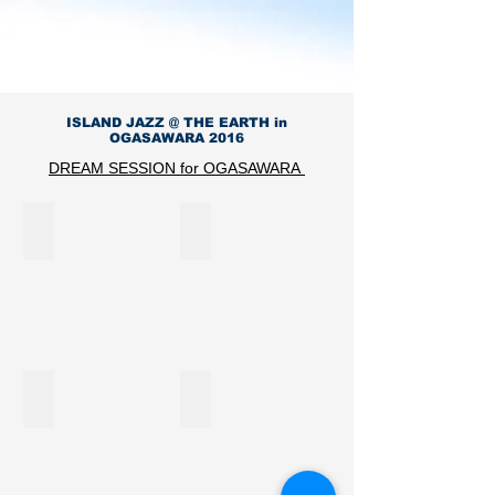
タ
山
島
戸
勝
ヤ
祐
史
嶋
バ
テ
一
佳
友
ン
ツ
(b:from
(vo)
祐
ド
ヤ
M.D.s)
/
(ds)
奥
(p)
田
.............................
ISLAND JAZZ @ THE EARTH in
田
/
中
山
OGASAWARA 2016
佳
yukky(ds)
綾
本"Kryu"周
琳
DREAM SESSION for OGASAWARA
special
美
典
(AS)
guest:Hironobu
(key)
/
Saito(g,uke)
/
大
巽朗
Tanco
塩
/
大
阪
崎
(Sax)
(b)
Spinna
里
府
琢
ex.DETERMINATIONS
from
B-
健
堺
人
Home
ILL(vo)
伍
市
(fl)
Grown
(g)
生
/
/
ま
大
石
れ。
木
綿
5
元晴
COMA-CHI
奏
亮
歳
弥
”DREAM
"DREAM
(b)
よ
(p)
SESSION
SESSION
/
り
/
for
for
岡
ピ
高
OGASAWARA"
OGASAWARA"
山
ア