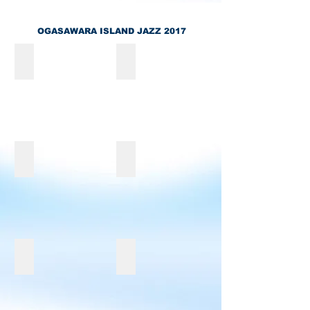
OGASAWARA ISLAND JAZZ 2017
SPEAK NO EVIL / Hironobu Saito / Spinna B-ILL
BimBomBam楽団 feat MASH Django 
巽
Oyama"B.M.W"Wataru(tp)
朗
/
(as)
手
/
島
元
大
晴
輔
(ts,ss)
(g)
Ricky with FSP
K3
/
/
Ricky(sax)
山
Tanco(b)
奥
/
本"kiryu"周
/
田
増
典
秋
真
倉
(sax)
廣
広
ヨ
/
真
(per)
シ
中
一
/
マ
島
早稲田モダンジャズ研究会
全出演者情報ページリンク
郎
rui(vn:from
サ
拓
[ISLAND
(g)
M.D.s)
(vo)
人
JAZZ
/
/
/
(b)
AUDITION]
ハ
杉
若
/
優