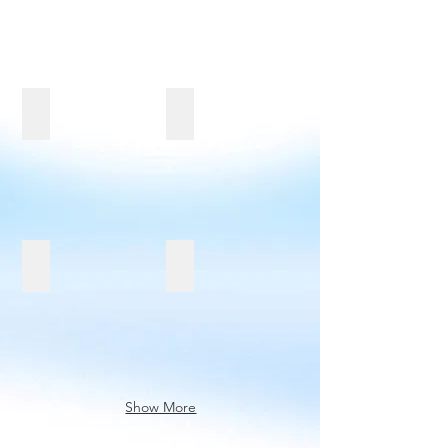
Home Grown
Spinna B-ILL
松永希 Ogasawara Special UNIT feat
山内アラニ雄喜
Show More