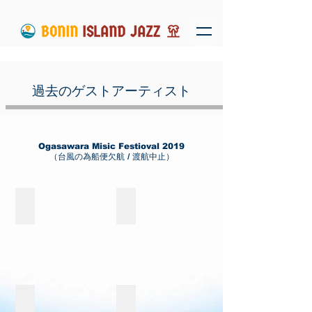
​過去のゲストアーティスト
Ogasawara Misic Festioval​ 2019
（台風の為船便欠航 / 渡航中止）
Home Grown
CHOZEN LEE
MOTOHARU ｜元晴
Ricky with FSP