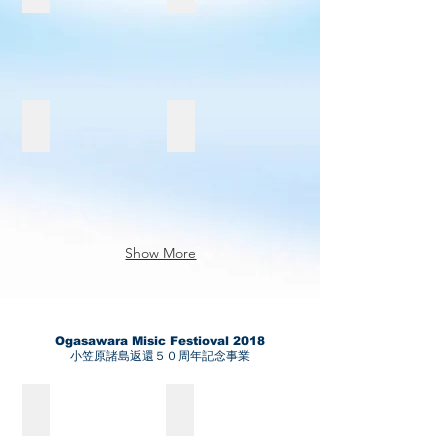
Wケンちゃん
megumusix
Ken&Chee
Inoue
Ohana
Show More
Ogasawara Misic Festioval​ 2018
​小笠原諸島返還５０周年記念事業
SPEAK NO EVIL
Hironobu Saito